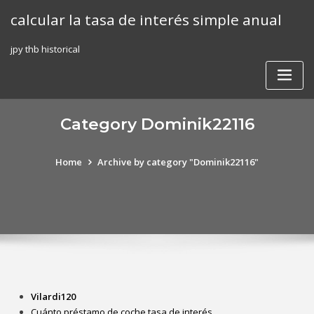
Skip
calcular la tasa de interés simple anual
to
content
jpy thb historical
Category Dominik22116
Home
Archive by category "Dominik22116"
Vilardi120
Cuánto préstamo de coche tasa de interés